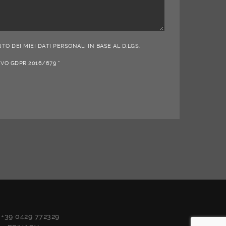
O DEI MIEI DATI PERSONALI IN BASE AL D.LGS.
IVO GDPR 2016/679 *
x +39 0429 772329