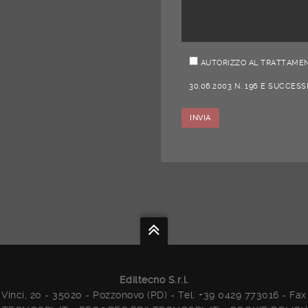
AUTORIZZO AL TRATTAMENT
30.06.2003 N. 196 E SUCCESS
Ediltecno S.r.l.
Vinci, 20 - 35020 - Pozzonovo (PD) - Tel. +39 0429 773016 - Fa