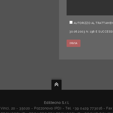
AUTORIZZO AL TRATTAMENT
30.06.2003 N. 196 E SUCCESS
Ediltecno S.r.l.
Vinci, 20 - 35020 - Pozzonovo (PD) - Tel. +39 0429 773016 - Fa