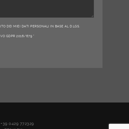
O DEI MIEI DATI PERSONALI IN BASE AL D.LGS.
IVO GDPR 2016/679 *
x +39 0429 772329