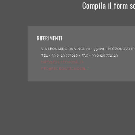
Compila il form s
RIFERIMENTI
VIA LEONARDO DA VINCI, 20 -
35020 -
POZZONOVO (P
TEL + 39 0429 773016 -
FAX + 39 0429 772329
INFO@EDILTECNOSRL.IT
PEC@PEC.EDILTECNOSRL.IT