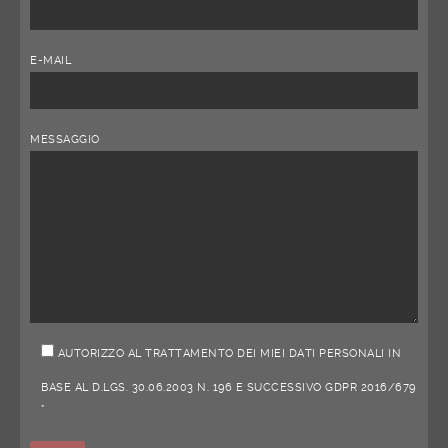
E-MAIL
MESSAGGIO
AUTORIZZO AL TRATTAMENTO DEI MIEI DATI PERSONALI IN
BASE AL D.LGS. 30.06.2003 N. 196 E SUCCESSIVO GDPR 2016/679
*