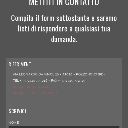
METTITI IN CONTATTO
Compila il form sottostante e saremo
lieti di rispondere a qualsiasi tua
domanda.
RIFERIMENTI
VIA LEONARDO DA VINCI, 20 -
35020 -
POZZONOVO (PD)
TEL + 39 0429 773016 -
FAX + 39 0429 772329
INFO@EDILTECNOSRL.IT
PEC@PEC.EDILTECNOSRL.IT
SCRIVICI
NOME