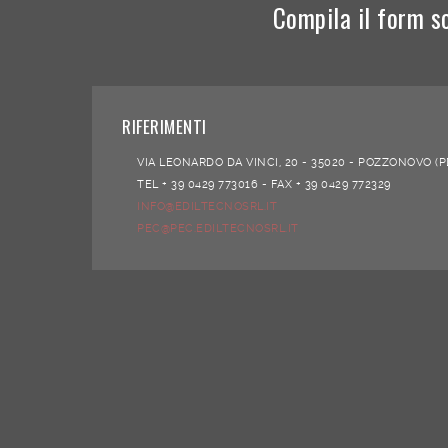
Compila il form s
RIFERIMENTI
VIA LEONARDO DA VINCI, 20 -
35020 -
POZZONOVO (P
TEL + 39 0429 773016 -
FAX + 39 0429 772329
INFO@EDILTECNOSRL.IT
PEC@PEC.EDILTECNOSRL.IT