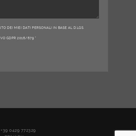
O DEI MIEI DATI PERSONALI IN BASE AL D.LGS.
IVO GDPR 2016/679 *
x +39 0429 772329