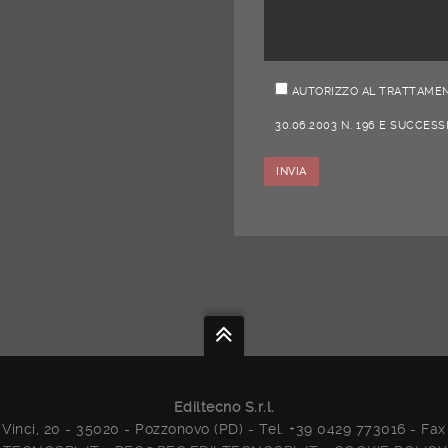
AUTORIZZO AL TRATTAMENT
30.06.2003 N. 196 E SUCCESS
Ediltecno S.r.l.
Vinci, 20 - 35020 - Pozzonovo (PD) - Tel. +39 0429 773016 - Fa