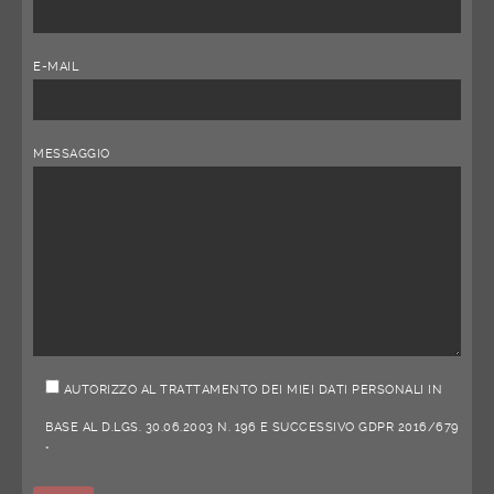
E-MAIL
MESSAGGIO
AUTORIZZO AL TRATTAMENTO DEI MIEI DATI PERSONALI IN
BASE AL D.LGS. 30.06.2003 N. 196 E SUCCESSIVO GDPR 2016/679
*