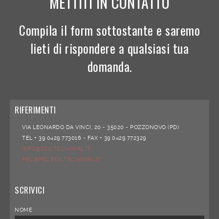
METTITI IN CONTATTO
Compila il form sottostante e saremo
lieti di rispondere a qualsiasi tua
domanda.
RIFERIMENTI
VIA LEONARDO DA VINCI, 20 -
35020 -
POZZONOVO (PD)
TEL + 39 0429 773016 -
FAX + 39 0429 772329
INFO@EDILTECNOSRL.IT
PEC@PEC.EDILTECNOSRL.IT
SCRIVICI
NOME