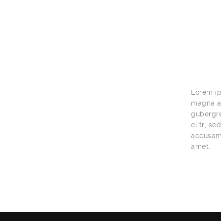
Lorem ip
magna al
gubergre
elitr, s
accusam 
amet.