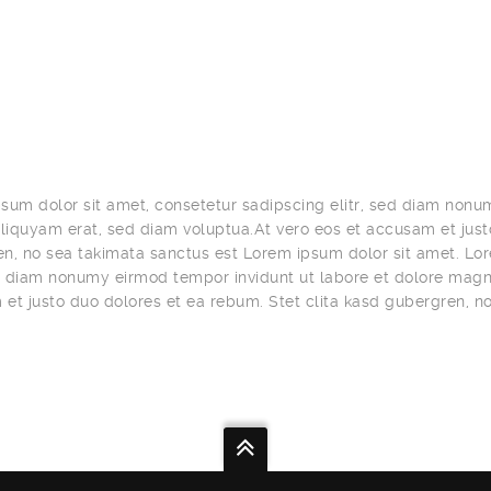
sum dolor sit amet, consetetur sadipscing elitr, sed diam nonu
iquyam erat, sed diam voluptua.At vero eos et accusam et justo
n, no sea takimata sanctus est Lorem ipsum dolor sit amet. Lor
ed diam nonumy eirmod tempor invidunt ut labore et dolore magn
et justo duo dolores et ea rebum. Stet clita kasd gubergren, n