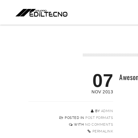
07
Awesom
NOV 2013
BY
ADMIN
POSTED IN
POST FORMATS
WITH
NO COMMENTS
PERMALINK