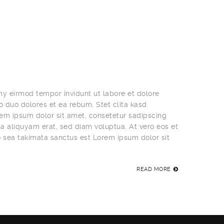
my eirmod tempor invidunt ut labore et dolore
 duo dolores et ea rebum. Stet clita kasd
em ipsum dolor sit amet, consetetur sadipscing
a aliquyam erat, sed diam voluptua. At vero eos et
o sea takimata sanctus est Lorem ipsum dolor sit
READ MORE