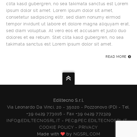
clita kasd gubergren, no sea takimata sanctus est Lorem
ipsum dolor sit amet. Lorem ipsum dolor sit amet,
consetetur sadipscing elitr, sed diam nonumy eirmod
tempor invidunt ut labore et dolore magna aliquyam erat,
sed diam voluptua. At vero eos et accusam et justo duo
dolores et ea rebum. Stet clita kasd gubergren, no sea
takimata sanctus est Lorem ipsum dolor sit amet.
READ MORE
Ediltecno S.r.l.
Via Leonardo Da Vinci, 20 - 35020 - Pozzonovo (PD) - Tel.
+39 0429 773016 - Fax +39 0429 772329
INFO@EDILTECNOSRL.IT
-
PEC@PEC.EDILTECNOSRL.IT
-
COOKIE POLICY
-
PRIVACY
Made with
by
NGSRL.COM