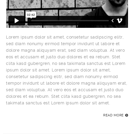
Lorem ipsum dolor sit amet, consetetur sadipscing elitr,
sed diam nonumy eirmod tempor invidunt ut labore et
dolore magna aliquyam erat, sed diam voluptua. At vero
eos et accusam et justo duo dolores et ea rebum. Stet
clita kasd gubergren, no sea takimata sanctus est Lorem
ipsum dolor sit amet. Lorem ipsum dolor sit amet,
consetetur sadipscing elitr, sed diam nonumy eirmod
tempor invidunt ut labore et dolore magna aliquyam erat,
sed diam voluptua. At vero eos et accusam et justo duo
dolores et ea rebum. Stet clita kasd gubergren, no sea
takimata sanctus est Lorem ipsum dolor sit amet.
READ MORE