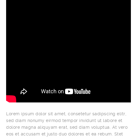
Lorem ipsum dolor sit amet, consetetur sadipscing elitr,
sed diam nonumy eirmod tempor invidunt ut labore et
dolore magna aliquyam erat, sed diam voluptua. At vero
eos et accusam et justo duo dolores et ea rebum. Stet